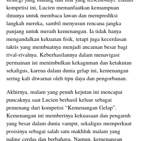
kompetisi ini, Lucien memanfaatkan kemampuan
ilmunya untuk membaca lawan dan memprediksi
langkah mereka, sambil menyusun rencana jangka
panjang untuk meraih kemenangan. Ia tidak hanya
mengandalkan kekuatan fisik, tetapi juga kecerdasan
taktis yang membuatnya menjadi ancaman besar bagi
rival-rivalnya. Keberhasilannya dalam menavigasi
permainan ini menimbulkan kekaguman dan ketakutan
sekaligus, karena dalam dunia gelap ini, kemenangan
sering kali diwarnai oleh tipu daya dan pengorbanan.
Akhirnya, malam yang penuh kejutan ini mencapai
puncaknya saat Lucien berhasil keluar sebagai
pemenang dari kompetisi “Kemenangan Gelap”.
Kemenangan ini memberinya kekuasaan dan pengaruh
yang besar dalam dunia vampir, sekaligus memperkuat
posisinya sebagai salah satu makhluk malam yang
paling cerdas dan berbahaya. Namun, kemenangan