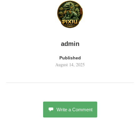
admin
Published
August 14, 2025
Write a Comment