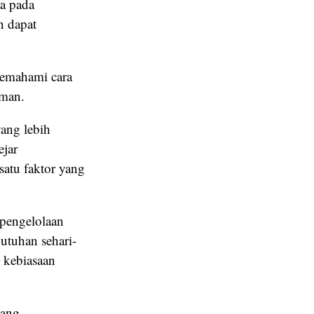
ya pada
n dapat
 memahami cara
aman.
yang lebih
jar
satu faktor yang
pengelolaan
utuhan sehari-
i kebiasaan
yang