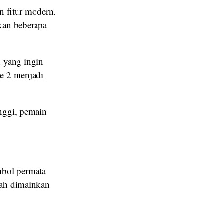
n fitur modern.
kan beberapa
n yang ingin
ke 2 menjadi
inggi, pemain
mbol permata
dah dimainkan