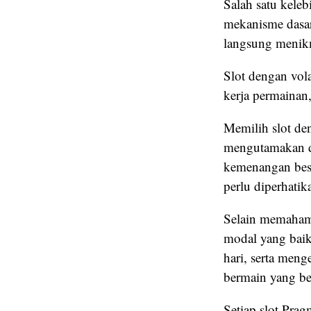
Salah satu keleb
mekanisme dasar
langsung menikm
Slot dengan vola
kerja permainan
Memilih slot den
mengutamakan d
kemenangan besa
perlu diperhatik
Selain memahami
modal yang baik
hari, serta meng
bermain yang be
Setiap slot Prag