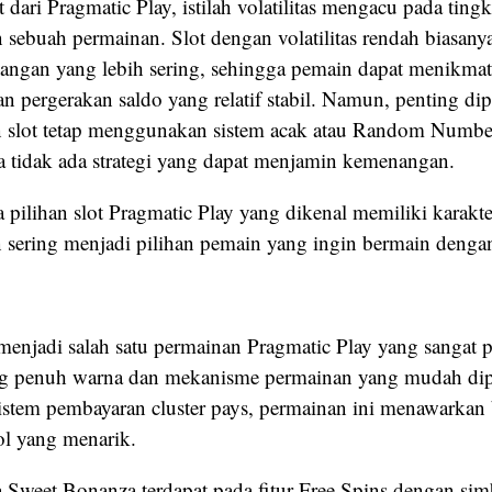
 dari Pragmatic Play, istilah volatilitas mengacu pada tingk
 sebuah permainan. Slot dengan volatilitas rendah biasany
angan yang lebih sering, sehingga pemain dapat menikmat
an pergerakan saldo yang relatif stabil. Namun, penting d
n slot tetap menggunakan sistem acak atau Random Numbe
 tidak ada strategi yang dapat menjamin kemenangan.
 pilihan slot Pragmatic Play yang dikenal memiliki karakter
n sering menjadi pilihan pemain yang ingin bermain dengan
enjadi salah satu permainan Pragmatic Play yang sangat p
ng penuh warna dan mekanisme permainan yang mudah di
tem pembayaran cluster pays, permainan ini menawarkan
l yang menarik.
a Sweet Bonanza terdapat pada fitur Free Spins dengan si