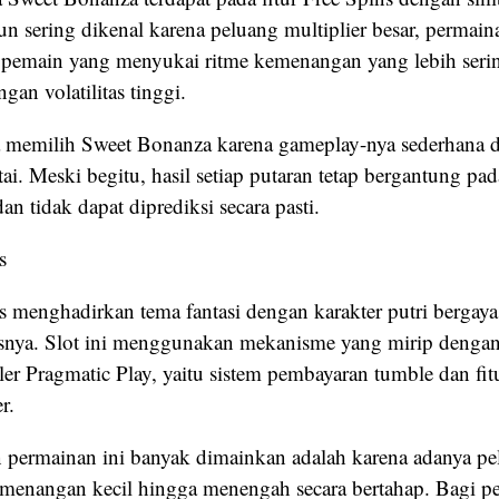
n sering dikenal karena peluang multiplier besar, permaina
 pemain yang menyukai ritme kemenangan yang lebih seri
gan volatilitas tinggi.
 memilih Sweet Bonanza karena gameplay-nya sederhana 
tai. Meski begitu, hasil setiap putaran tetap bergantung pad
n tidak dapat diprediksi secara pasti.
s
ss menghadirkan tema fantasi dengan karakter putri bergay
asnya. Slot ini menggunakan mekanisme yang mirip denga
er Pragmatic Play, yaitu sistem pembayaran tumble dan fit
r.
an permainan ini banyak dimainkan adalah karena adanya p
menangan kecil hingga menengah secara bertahap. Bagi p