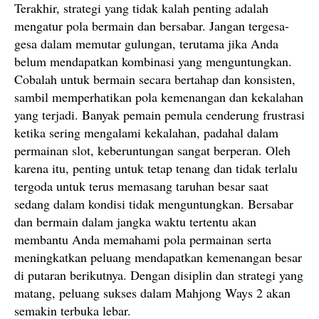
Terakhir, strategi yang tidak kalah penting adalah
mengatur pola bermain dan bersabar. Jangan tergesa-
gesa dalam memutar gulungan, terutama jika Anda
belum mendapatkan kombinasi yang menguntungkan.
Cobalah untuk bermain secara bertahap dan konsisten,
sambil memperhatikan pola kemenangan dan kekalahan
yang terjadi. Banyak pemain pemula cenderung frustrasi
ketika sering mengalami kekalahan, padahal dalam
permainan slot, keberuntungan sangat berperan. Oleh
karena itu, penting untuk tetap tenang dan tidak terlalu
tergoda untuk terus memasang taruhan besar saat
sedang dalam kondisi tidak menguntungkan. Bersabar
dan bermain dalam jangka waktu tertentu akan
membantu Anda memahami pola permainan serta
meningkatkan peluang mendapatkan kemenangan besar
di putaran berikutnya. Dengan disiplin dan strategi yang
matang, peluang sukses dalam Mahjong Ways 2 akan
semakin terbuka lebar.