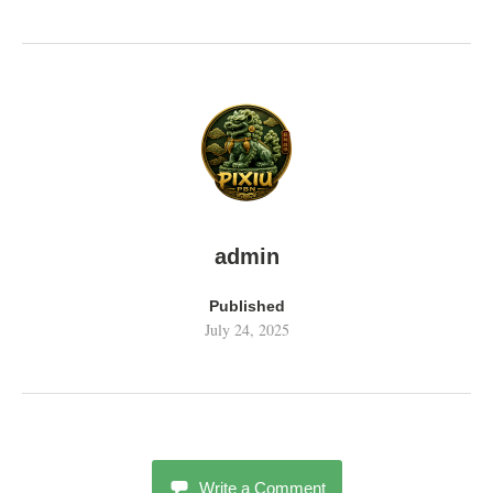
admin
Published
July 24, 2025
Write a Comment