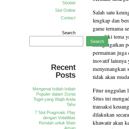
Sbobet
Slot Online
Salah satu keun
Contact
lengkap dan ber
game ternama se
Search
memiliki tema ya
Search
mengingatkan pem
permainan juga c
inovatif lainny
Recent
menyenangkan s
Posts
tidak akan muda
Mengenal Istilah-Istilah
Fitur unggulan l
Populer dalam Dunia
Situs ini mengad
Togel yang Wajib Anda
Tahu
transaksi keuang
7 Slot Pragmatic Play
dilakukan secar
dengan Volatilitas
khawatir akan k
Rendah untuk Main
Aman