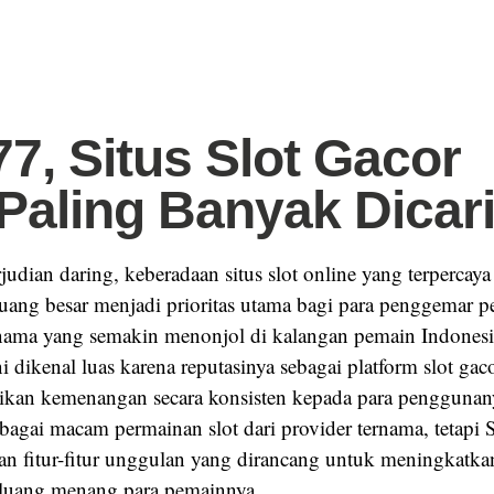
77, Situs Slot Gacor
Paling Banyak Dicar
udian daring, keberadaan situs slot online yang terpercaya
ang besar menjadi prioritas utama bagi para penggemar 
u nama yang semakin menonjol di kalangan pemain Indonesi
ni dikenal luas karena reputasinya sebagai platform slot gaco
an kemenangan secara konsisten kepada para penggunany
agai macam permainan slot dari provider ternama, tetapi 
an fitur-fitur unggulan yang dirancang untuk meningkatk
eluang menang para pemainnya.