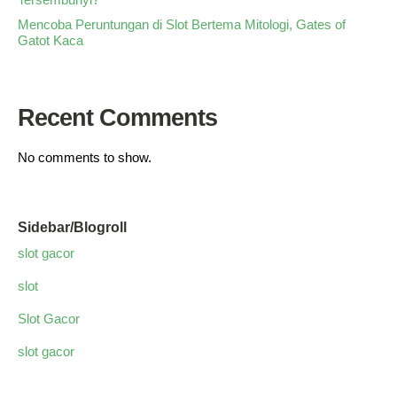
Mencoba Peruntungan di Slot Bertema Mitologi, Gates of
Gatot Kaca
Recent Comments
No comments to show.
Sidebar/Blogroll
slot gacor
slot
Slot Gacor
slot gacor