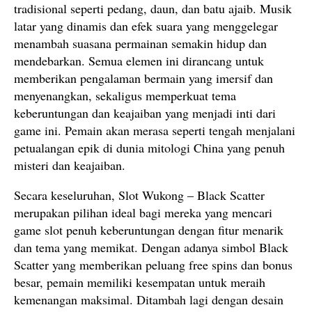
tradisional seperti pedang, daun, dan batu ajaib. Musik
latar yang dinamis dan efek suara yang menggelegar
menambah suasana permainan semakin hidup dan
mendebarkan. Semua elemen ini dirancang untuk
memberikan pengalaman bermain yang imersif dan
menyenangkan, sekaligus memperkuat tema
keberuntungan dan keajaiban yang menjadi inti dari
game ini. Pemain akan merasa seperti tengah menjalani
petualangan epik di dunia mitologi China yang penuh
misteri dan keajaiban.
Secara keseluruhan, Slot Wukong – Black Scatter
merupakan pilihan ideal bagi mereka yang mencari
game slot penuh keberuntungan dengan fitur menarik
dan tema yang memikat. Dengan adanya simbol Black
Scatter yang memberikan peluang free spins dan bonus
besar, pemain memiliki kesempatan untuk meraih
kemenangan maksimal. Ditambah lagi dengan desain