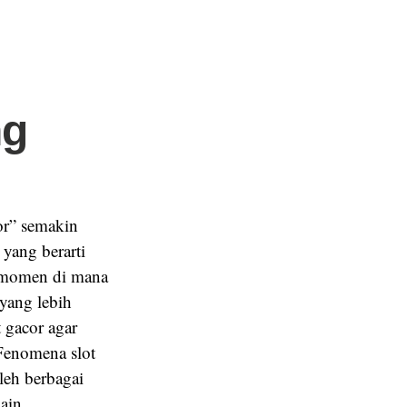
ng
cor” semakin
 yang berarti
 momen di mana
yang lebih
t gacor agar
Fenomena slot
leh berbagai
ain.