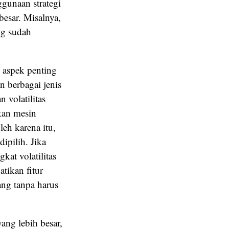
ggunaan strategi
besar. Misalnya,
ng sudah
i aspek penting
 berbagai jenis
 volatilitas
kan mesin
leh karena itu,
ipilih. Jika
kat volatilitas
tikan fitur
ng tanpa harus
ang lebih besar,