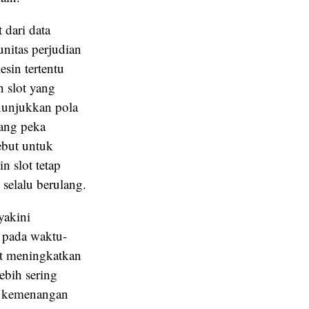
 dari data
nitas perjudian
sin tertentu
n slot yang
enunjukkan pola
yang peka
ebut untuk
 slot tetap
selalu berulang.
yakini
 pada waktu-
pat meningkatkan
ebih sering
au kemenangan