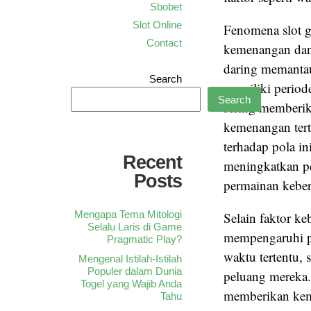
Sbobet
Slot Online
Fenomena slot ga
Contact
kemenangan dan 
daring memanta
Search
memiliki period
Search
sering memberik
kemenangan terte
terhadap pola i
Recent
meningkatkan pe
Posts
permainan keber
Mengapa Tema Mitologi
Selain faktor k
Selalu Laris di Game
mempengaruhi p
Pragmatic Play?
waktu tertentu, 
Mengenal Istilah-Istilah
Populer dalam Dunia
peluang mereka.
Togel yang Wajib Anda
memberikan keme
Tahu