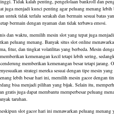
 tinggi. Tidak kalah penting, pengelolaan bankroll dan pen
at juga menjadi kunci penting agar peluang menang lebih 
n untuk tidak terlalu serakah dan bermain sesuai batas ya
 tetap bermain dengan nyaman dan tidak terbawa emosi.
knis dan waktu, memilih mesin slot yang tepat juga menjad
kan peluang menang. Banyak situs slot online menawarkan
a, fitur, dan tingkat volatilitas yang berbeda. Mesin dengan
 memberikan kemenangan kecil tetapi lebih sering, sedang
gi cenderung memberikan kemenangan besar tetapi jarang. O
yesuaikan strategi mereka sesuai dengan tipe mesin yang d
nang lebih besar hari ini, memilih mesin gacor dengan ting
dang bisa menjadi pilihan yang bijak. Selain itu, memperha
an gratis juga dapat membantu memperbesar peluang mena
nyak taruhan.
meskipun slot gacor hari ini menawarkan peluang menang y