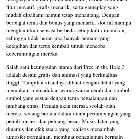
fitur inovatif, grafis menarik, serta gameplay yang
mudah dipahami namun tetap menantang. Dengan
berbagai tema dan bonus yang menarik, slot ini mampu
menghadirkan sensasi berbeda setiap kali dimainkan,
sehingga tidak heran jika banyak pemain yang
ketagihan dan terus kembali untuk mencoba
keberuntungan mereka.
Salah satu keunggulan utama dari Free in the Hole 3
adalah desain grafis dan animasi yang berkualitas
tinggi. Tampilan visualnya dibuat dengan detail yang
memukau, memadukan warna-warna cerah dan simbol-
simbol yang sesuai dengan tema petualangan dan
tambang emas. Pemain akan merasa seolah-olah
mereka sedang berada dalam dunia pertambangan yang
penuh misteri dan peluang besar. Musik latar yang
dinamis dan efek suara yang realistis menambah
atmosfer permainan, membuat pengalaman bermain