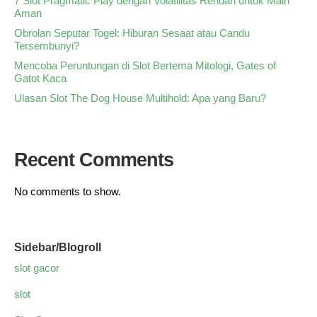
7 Slot Pragmatic Play dengan Volatilitas Rendah untuk Main
Aman
Obrolan Seputar Togel: Hiburan Sesaat atau Candu
Tersembunyi?
Mencoba Peruntungan di Slot Bertema Mitologi, Gates of
Gatot Kaca
Ulasan Slot The Dog House Multihold: Apa yang Baru?
Recent Comments
No comments to show.
Sidebar/Blogroll
slot gacor
slot