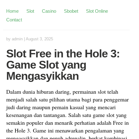
Home
Slot
Casino
Sbobet
Slot Online
Contact
by
admin
|
August 3, 2025
Slot Free in the Hole 3:
Game Slot yang
Mengasyikkan
Dalam dunia hiburan daring, permainan slot telah
menjadi salah satu pilihan utama bagi para penggemar
judi daring maupun pemain kasual yang mencari
kesenangan dan tantangan. Salah satu game slot yang
semakin populer dan menarik perhatian adalah Free in
the Hole 3. Game ini menawarkan pengalaman yang
mengasyikkan dan penuh adrenalin, berkat kombinasi