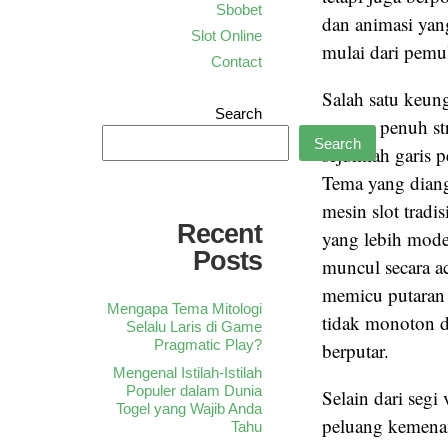
Sbobet
dan animasi yan
Slot Online
mulai dari pemu
Contact
Salah satu keun
Search
namun penuh str
Search
sejumlah garis 
Tema yang diang
mesin slot tradi
Recent
yang lebih mode
Posts
muncul secara a
memicu putaran
Mengapa Tema Mitologi
tidak monoton d
Selalu Laris di Game
Pragmatic Play?
berputar.
Mengenal Istilah-Istilah
Populer dalam Dunia
Selain dari seg
Togel yang Wajib Anda
peluang kemenan
Tahu