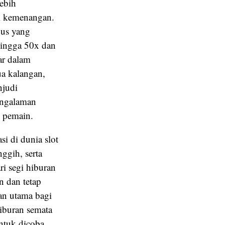
ebih
i kemenangan.
us yang
ingga 50x dan
ar dalam
ua kalangan,
njudi
engalaman
 pemain.
i di dunia slot
ggih, serta
i segi hiburan
 dan tetap
an utama bagi
hiburan semata
ntuk dicoba.