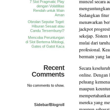
muncul secara a
7 Slot Pragmatic Play
dengan Volatilitas
menguntungkan,
Rendah untuk Main
Sedangkan fitu
Aman
menawarkan ber
Obrolan Seputar Togel:
Hiburan Sesaat atau
jackpot progres
Candu Tersembunyi?
sekejap. Sistem
Mencoba Peruntungan
mulai dari taruh
di Slot Bertema Mitologi,
Gates of Gatot Kaca
profesional. Ke
bermain yang l
Recent
Secara keseluruh
Comments
online. Dengan 
peluang kemenan
No comments to show.
maupun keuntun
mempertahankan 
mereka yang men
Sidebar/Blogroll
maupun sebagai 