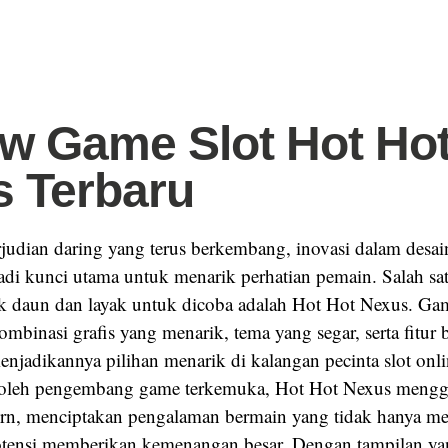
w Game Slot Hot Ho
 Terbaru
judian daring yang terus berkembang, inovasi dalam desain
di kunci utama untuk menarik perhatian pemain. Salah sa
k daun dan layak untuk dicoba adalah Hot Hot Nexus. Gam
mbinasi grafis yang menarik, tema yang segar, serta fitur
njadikannya pilihan menarik di kalangan pecinta slot onli
leh pengembang game terkemuka, Hot Hot Nexus mengg
ern, menciptakan pengalaman bermain yang tidak hanya 
potensi memberikan kemenangan besar. Dengan tampilan y