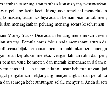
rti taruhan samping atau taruhan khusus yang menawarkan 
gan peluang lebih kecil. Menguasai aspek ini memerlukan
 konsisten, tetapi hasilnya adalah kemampuan untuk men
ik dan meningkatkan peluang menang secara keseluruhan.
main Money Stacks Dice adalah tentang menemukan kesei
an strategi. Pemula harus fokus pada memahami aturan da
oll secara bijak, sementara pemain mahir akan terus men
ngambilan keputusan mereka. Dengan latihan rutin dan pen
i pemain yang kompeten dan meraih kemenangan dalam pe
permainan ini tetap mengandung unsur keberuntungan, jadi
bagai pengalaman belajar yang menyenangkan dan penuh ta
 dan semoga keberuntungan selalu menyertai Anda di set