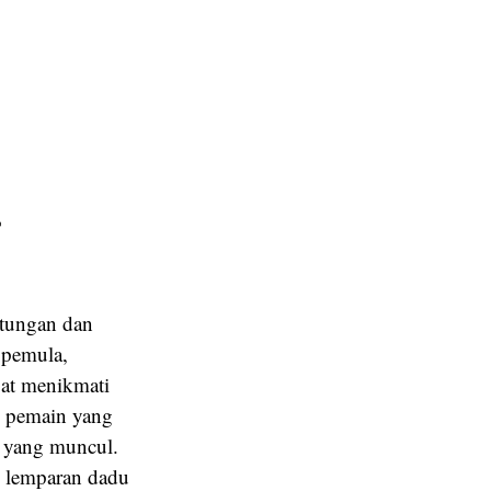
tungan dan
 pemula,
pat menikmati
n pemain yang
l yang muncul.
l lemparan dadu