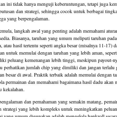
an ini tidak hanya menguji keberuntungan, tetapi juga k
utusan dan strategi, sehingga cocok untuk berbagai tingk
gga yang berpengalaman.
mula, langkah awal yang penting adalah memahami aturan 
sedia. Biasanya, taruhan yang umum meliputi taruhan pada 
 atau hasil tertentu seperti angka besar (misalnya 11-17) d
an untuk memulai dengan taruhan yang lebih aman, sepert
liki peluang kemenangan lebih tinggi, meskipun payout-
alu perhatikan jumlah chip yang dimiliki dan jangan terlal
n besar di awal. Praktik terbaik adalah memulai dengan ta
 pola permainan dan memahami bagaimana hasil dadu akan
u kekalahan.
 pengalaman dan pemahaman yang semakin matang, pemain
strategi yang lebih kompleks untuk meningkatkan pelua
tegi yang umum digunakan adalah mengelola bankroll secara