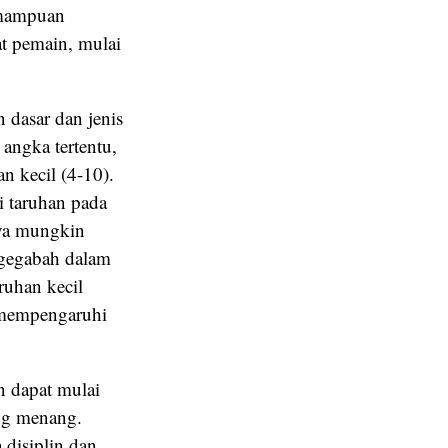
emampuan
at pemain, mulai
dasar dan jenis
angka tertentu,
an kecil (4-10).
i taruhan pada
nya mungkin
u gegabah dalam
ruhan kecil
 mempengaruhi
 dapat mulai
ng menang.
 disiplin dan