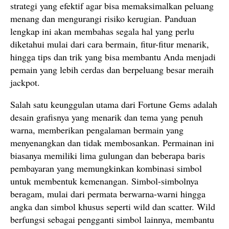
strategi yang efektif agar bisa memaksimalkan peluang
menang dan mengurangi risiko kerugian. Panduan
lengkap ini akan membahas segala hal yang perlu
diketahui mulai dari cara bermain, fitur-fitur menarik,
hingga tips dan trik yang bisa membantu Anda menjadi
pemain yang lebih cerdas dan berpeluang besar meraih
jackpot.
Salah satu keunggulan utama dari Fortune Gems adalah
desain grafisnya yang menarik dan tema yang penuh
warna, memberikan pengalaman bermain yang
menyenangkan dan tidak membosankan. Permainan ini
biasanya memiliki lima gulungan dan beberapa baris
pembayaran yang memungkinkan kombinasi simbol
untuk membentuk kemenangan. Simbol-simbolnya
beragam, mulai dari permata berwarna-warni hingga
angka dan simbol khusus seperti wild dan scatter. Wild
berfungsi sebagai pengganti simbol lainnya, membantu