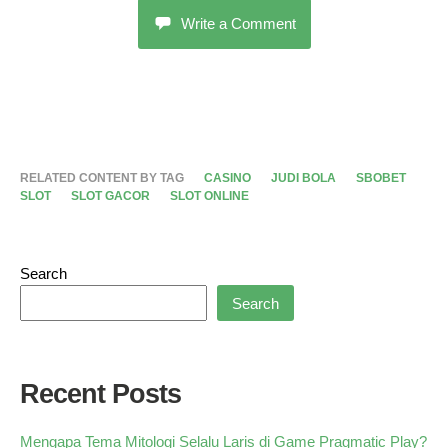
Write a Comment
RELATED CONTENT BY TAG
CASINO
JUDI BOLA
SBOBET
SLOT
SLOT GACOR
SLOT ONLINE
Search
Search
Recent Posts
Mengapa Tema Mitologi Selalu Laris di Game Pragmatic Play?