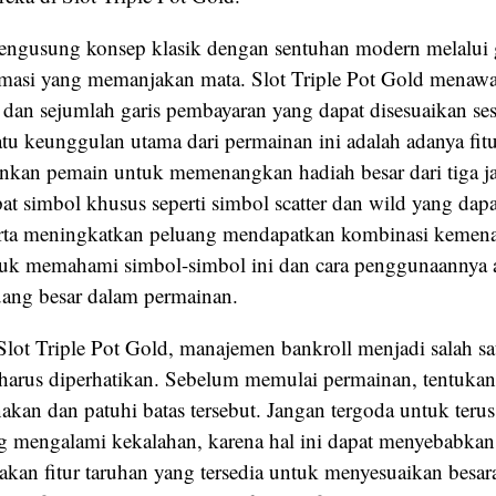
mengusung konsep klasik dengan sentuhan modern melalui 
masi yang memanjakan mata. Slot Triple Pot Gold menawa
dan sejumlah garis pembayaran yang dapat disesuaikan sesu
atu keunggulan utama dari permainan ini adalah adanya fit
kan pemain untuk memenangkan hadiah besar dari tiga ja
apat simbol khusus seperti simbol scatter dan wild yang da
serta meningkatkan peluang mendapatkan kombinasi kemen
uk memahami simbol-simbol ini dan cara penggunaannya a
ang besar dalam permainan.
lot Triple Pot Gold, manajemen bankroll menjadi salah sa
 harus diperhatikan. Sebelum memulai permainan, tentuka
akan dan patuhi batas tersebut. Jangan tergoda untuk teru
 mengalami kekalahan, karena hal ini dapat menyebabkan
akan fitur taruhan yang tersedia untuk menyesuaikan besar