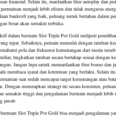
 finansial. Selain itu, manfaatkan fitur autoplay dan put
r permainan menjadi lebih efisien dan tidak menguras energ
aan bankroll yang baik, peluang untuk bertahan dalam p
an besar akan semakin terbuka.
ektif dalam bermain Slot Triple Pot Gold meliputi pemilih
yang tepat. Sebaiknya, pemain memulai dengan taruhan keci
mahami pola dan frekuensi kemenangan dari mesin tersebu
miliar, tingkatkan taruhan secara bertahap sesuai dengan 
angan. Jangan lupa untuk memanfaatkan fitur bonus dan j
selalu membaca syarat dan ketentuan yang berlaku. Selain itu
rmainan saat sudah mencapai target kemenangan atau bata
n. Dengan menerapkan strategi ini secara konsisten, pelua
kan semakin tinggi dan pengalaman bermain menjadi lebi
ng jawab.
bermain Slot Triple Pot Gold bisa menjadi pengalaman y