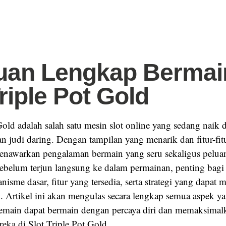
uan Lengkap Bermai
Triple Pot Gold
Gold adalah salah satu mesin slot online yang sedang naik 
n judi daring. Dengan tampilan yang menarik dan fitur-fit
menawarkan pengalaman bermain yang seru sekaligus pelu
ebelum terjun langsung ke dalam permainan, penting bag
me dasar, fitur yang tersedia, serta strategi yang dapat
 Artikel ini akan mengulas secara lengkap semua aspek ya
pemain dapat bermain dengan percaya diri dan memaksimal
ka di Slot Triple Pot Gold.