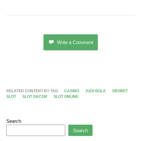
Write a Comment
RELATED CONTENT BY TAG
CASINO
JUDI BOLA
SBOBET
SLOT
SLOT GACOR
SLOT ONLINE
Search
Search