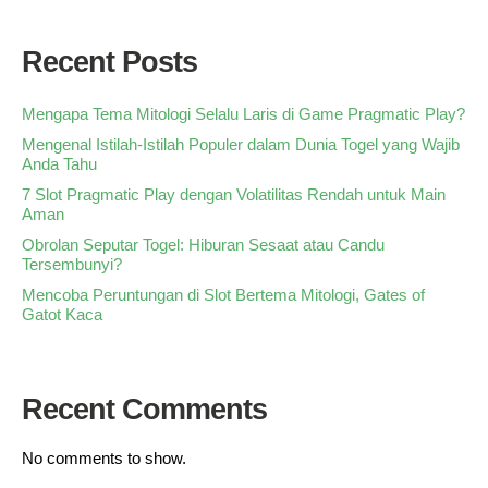
Recent Posts
Mengapa Tema Mitologi Selalu Laris di Game Pragmatic Play?
Mengenal Istilah-Istilah Populer dalam Dunia Togel yang Wajib
Anda Tahu
7 Slot Pragmatic Play dengan Volatilitas Rendah untuk Main
Aman
Obrolan Seputar Togel: Hiburan Sesaat atau Candu
Tersembunyi?
Mencoba Peruntungan di Slot Bertema Mitologi, Gates of
Gatot Kaca
Recent Comments
No comments to show.