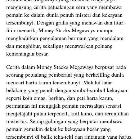
mengusung cerita petualangan seru yang membawa
pemain ke dalam dunia penuh misteri dan kekayaan
tersembunyi. Dengan grafis yang menawan dan fitur-
fitur menarik, Money Stacks Megaways mampu
menghadirkan pengalaman bermain yang mendalam
dan menghibur, sekaligus menawarkan peluang
kemenangan besar.
Cerita dalam Money Stacks Megaways berpusat pada
seorang petualang pemberani yang berkeliling dunia
mencari harta karun tersembunyi. Melalui latar
belakang yang penuh dengan simbol-simbol kekayaan
seperti koin emas, berlian, dan peti harta karun,
permainan ini mengajak pemain merasakan sensasi
menjelajahi pulau terpencil, kuil kuno, dan reruntuhan
misterius. Setiap gulungan yang berputar membawa
pemain semakin dekat ke kekayaan besar yang
tersembunyi di balik teka-teki dan rintangan yang harus