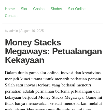
Home
Slot
Casino
Sbobet
Slot Online
Contact
by
admin
|
August 16, 2025
Money Stacks
Megaways: Petualangan
Kekayaan
Dalam dunia game slot online, inovasi dan kreativitas
menjadi kunci utama untuk menarik perhatian pemain.
Salah satu inovasi terbaru yang berhasil mencuri
perhatian adalah permainan bertema petualangan dan
kekayaan berjudul Money Stacks Megaways. Game ini
tidak hanya menawarkan sensasi mendebarkan melalui
mekanisme Megaways yang dinamis, tetapi juga