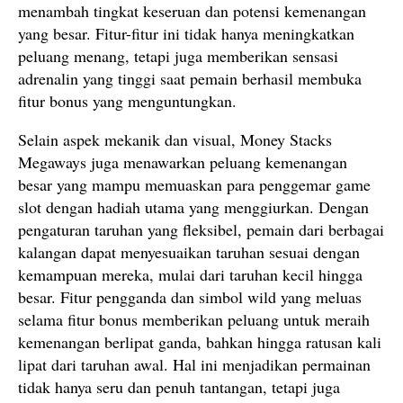
menambah tingkat keseruan dan potensi kemenangan
yang besar. Fitur-fitur ini tidak hanya meningkatkan
peluang menang, tetapi juga memberikan sensasi
adrenalin yang tinggi saat pemain berhasil membuka
fitur bonus yang menguntungkan.
Selain aspek mekanik dan visual, Money Stacks
Megaways juga menawarkan peluang kemenangan
besar yang mampu memuaskan para penggemar game
slot dengan hadiah utama yang menggiurkan. Dengan
pengaturan taruhan yang fleksibel, pemain dari berbagai
kalangan dapat menyesuaikan taruhan sesuai dengan
kemampuan mereka, mulai dari taruhan kecil hingga
besar. Fitur pengganda dan simbol wild yang meluas
selama fitur bonus memberikan peluang untuk meraih
kemenangan berlipat ganda, bahkan hingga ratusan kali
lipat dari taruhan awal. Hal ini menjadikan permainan
tidak hanya seru dan penuh tantangan, tetapi juga