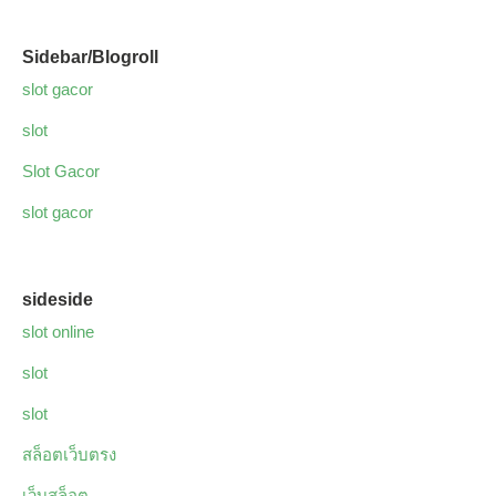
Sidebar/Blogroll
slot gacor
slot
Slot Gacor
slot gacor
sideside
slot online
slot
slot
สล็อตเว็บตรง
เว็บสล็อต