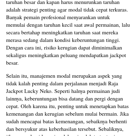
taruhan besar dan kapan harus menurunkan taruhan
adalah strategi penting agar modal tidak cepat terkuras.
Banyak pemain profesional menyarankan untuk
memulai dengan taruhan kecil saat awal permainan, lalu
secara bertahap meningkatkan taruhan saat mereka
merasa sedang dalam kondisi keberuntungan tinggi.
Dengan cara ini, risiko kerugian dapat diminimalkan
sekaligus meningkatkan peluang mendapatkan jackpot
besar.
Selain itu, manajemen modal merupakan aspek yang
tidak kalah penting dalam perjalanan menjadi Raja
Jackpot Lucky Neko. Seperti halnya permainan judi
lainnya, keberuntungan bisa datang dan pergi dengan
cepat. Oleh karena itu, penting untuk menetapkan batas
kemenangan dan kerugian sebelum mulai bermain. Jika
sudah mencapai batas kemenangan, sebaiknya berhenti
dan bersyukur atas keberhasilan tersebut. Sebaliknya,