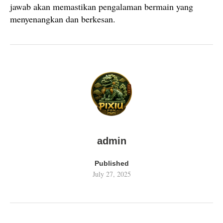
jawab akan memastikan pengalaman bermain yang
menyenangkan dan berkesan.
admin
Published
July 27, 2025