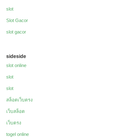
slot
Slot Gacor
slot gacor
sideside
slot online
slot
slot
สล็อตเว็บตรง
เว็บสล็อต
เว็บตรง
togel online