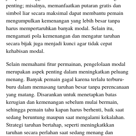
penting; misalnya, memanfaatkan putaran gratis dan
simbol liar secara maksimal dapat membantu pemain
mengumpulkan kemenangan yang lebih besar tanpa
harus mempertaruhkan banyak modal. Selain itu,
mengamati pola kemenangan dan mengatur taruhan
secara bijak juga menjadi kunci agar tidak cepat
kehabisan modal.
Selain memahami fitur permainan, pengelolaan modal
merupakan aspek penting dalam meningkatkan peluang
menang. Banyak pemain gagal karena terlalu terburu-
buru dalam memasang taruhan besar tanpa perencanaan
yang matang. Disarankan untuk menetapkan batas
kerugian dan kemenangan sebelum mulai bermain,
sehingga pemain tahu kapan harus berhenti, baik saat
sedang beruntung maupun saat mengalami kekalahan.
Strategi taruhan bertahap, seperti meningkatkkan
taruhan secara perlahan saat sedang menang dan