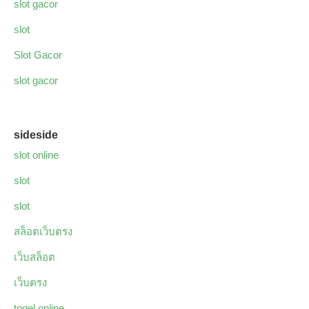
slot gacor
slot
Slot Gacor
slot gacor
sideside
slot online
slot
slot
สล็อตเว็บตรง
เว็บสล็อต
เว็บตรง
togel online