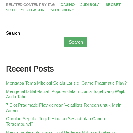
RELATED CONTENT BY TAG
CASINO
JUDI BOLA
SBOBET
SLOT
SLOT GACOR
SLOT ONLINE
Search
Search
Recent Posts
Mengapa Tema Mitologi Selalu Laris di Game Pragmatic Play?
Mengenal Istilah-Istilah Populer dalam Dunia Togel yang Wajib
Anda Tahu
7 Slot Pragmatic Play dengan Volatilitas Rendah untuk Main
Aman
Obrolan Seputar Togel: Hiburan Sesaat atau Candu
Tersembunyi?
Mencoba Peruntungan di Slot Bertema Mitologi, Gates of