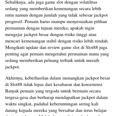
Sebaliknya, ada juga game slot dengan volatilitas
sedang yang memberikan kemenangan secara lebih
rutin namun dengan jumlah yang tidak sebesar jackpot
progresif. Pemain harus mampu menyesuaikan pilihan
permainan dengan tujuan mereka; apakah ingin
mengejar jackpot besar dengan risiko tinggi atau
mencari kemenangan stabil dengan risiko lebih rendah.
Mengikuti update dan review game slot di Slot88 juga
penting agar pemain mengetahui permainan mana yang
sedang memberikan peluang terbaik untuk meraih
jackpot.
Akhirnya, keberhasilan dalam menangkan jackpot besar
di Slot88 tidak lepas dari kesabaran dan konsistensi.
Banyak pemain yang tergoda untuk bermain secara
tergesa-gesa dan berharap mendapatkan jackpot dalam
waktu singkat, padahal keberuntungan sering kali
datang kepada mereka yang bersabar dan terus belajar