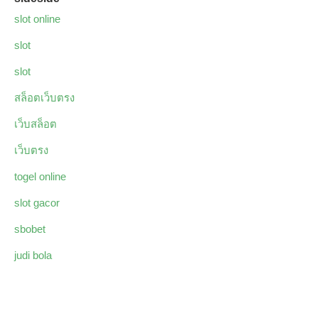
slot online
slot
slot
สล็อตเว็บตรง
เว็บสล็อต
เว็บตรง
togel online
slot gacor
sbobet
judi bola