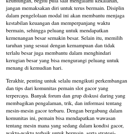
keuntungan, begitu pula saat mengalami kekalahan,
jangan memaksakan diri untuk terus bermain. Disiplin
dalam pengelolaan modal ini akan membantu menjaga
kestabilan keuangan dan memperpanjang waktu
bermain, sehingga peluang untuk mendapatkan
kemenangan besar semakin besar. Selain itu, memilih
taruhan yang sesuai dengan kemampuan dan tidak
terlalu besar juga membantu dalam menghindari
kerugian besar yang bisa mengurangi peluang untuk
menang di kemudian hari.
Terakhir, penting untuk selalu mengikuti perkembangan
dan tips dari komunitas pemain slot gacor yang
terpercaya. Banyak forum dan grup diskusi daring yang
membagikan pengalaman, trik, dan informasi tentang
mesin-mesin gacor terbaru. Dengan bergabung dalam
komunitas ini, pemain bisa mendapatkan wawasan
tentang mesin mana yang sedang dalam kondisi gacor,
waktu-waktu terbaik untuk bermain, serta strategi-