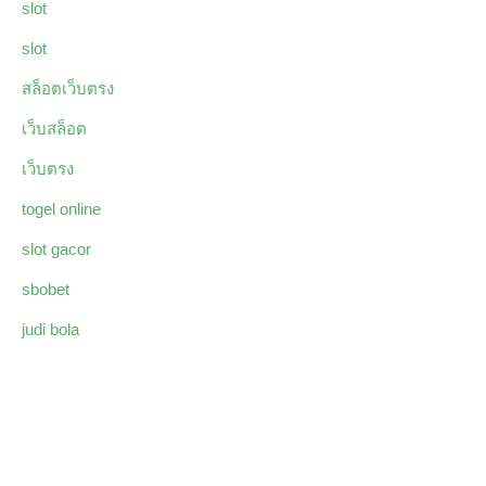
slot
slot
สล็อตเว็บตรง
เว็บสล็อต
เว็บตรง
togel online
slot gacor
sbobet
judi bola