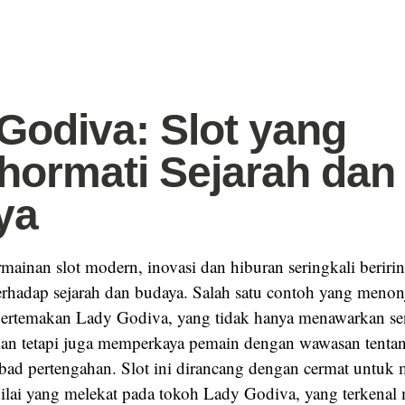
Godiva: Slot yang
ormati Sejarah dan
ya
mainan slot modern, inovasi dan hiburan seringkali berir
rhadap sejarah dan budaya. Salah satu contoh yang menon
bertemakan Lady Godiva, yang tidak hanya menawarkan se
an tetapi juga memperkaya pemain dengan wawasan tentan
 abad pertengahan. Slot ini dirancang dengan cermat untu
-nilai yang melekat pada tokoh Lady Godiva, yang terkenal 