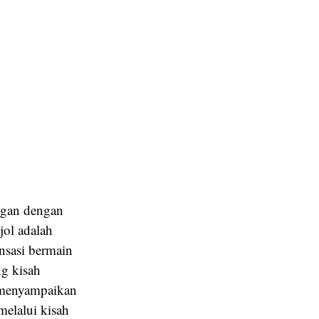
ingan dengan
jol adalah
nsasi bermain
g kisah
k menyampaikan
melalui kisah