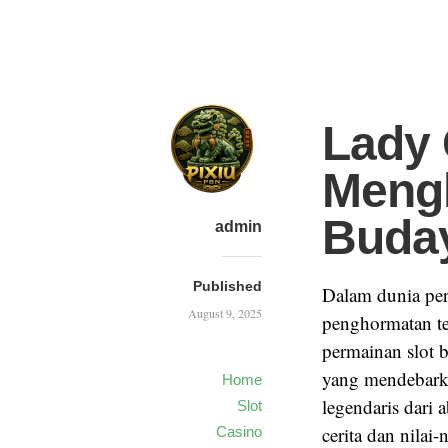
Lady 
Mengh
Buda
admin
Published
Dalam dunia per
August 9, 2025
penghormatan te
permainan slot 
yang mendebark
Home
legendaris dari
Slot
cerita dan nilai
Casino