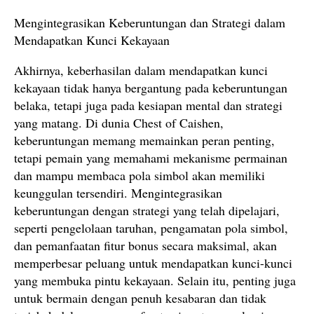
Mengintegrasikan Keberuntungan dan Strategi dalam
Mendapatkan Kunci Kekayaan
Akhirnya, keberhasilan dalam mendapatkan kunci
kekayaan tidak hanya bergantung pada keberuntungan
belaka, tetapi juga pada kesiapan mental dan strategi
yang matang. Di dunia Chest of Caishen,
keberuntungan memang memainkan peran penting,
tetapi pemain yang memahami mekanisme permainan
dan mampu membaca pola simbol akan memiliki
keunggulan tersendiri. Mengintegrasikan
keberuntungan dengan strategi yang telah dipelajari,
seperti pengelolaan taruhan, pengamatan pola simbol,
dan pemanfaatan fitur bonus secara maksimal, akan
memperbesar peluang untuk mendapatkan kunci-kunci
yang membuka pintu kekayaan. Selain itu, penting juga
untuk bermain dengan penuh kesabaran dan tidak