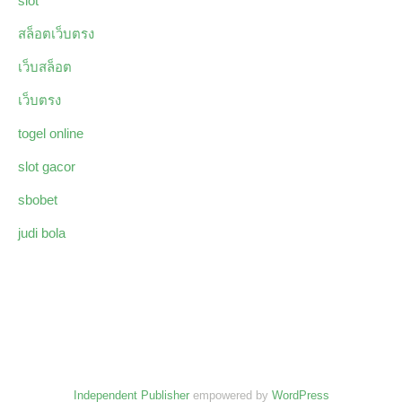
slot
สล็อตเว็บตรง
เว็บสล็อต
เว็บตรง
togel online
slot gacor
sbobet
judi bola
Independent Publisher
empowered by
WordPress