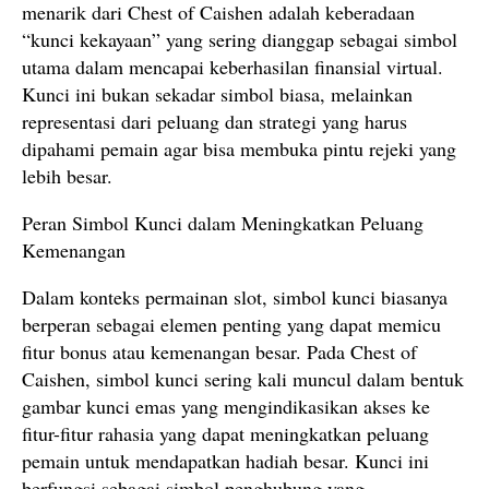
menarik dari Chest of Caishen adalah keberadaan
“kunci kekayaan” yang sering dianggap sebagai simbol
utama dalam mencapai keberhasilan finansial virtual.
Kunci ini bukan sekadar simbol biasa, melainkan
representasi dari peluang dan strategi yang harus
dipahami pemain agar bisa membuka pintu rejeki yang
lebih besar.
Peran Simbol Kunci dalam Meningkatkan Peluang
Kemenangan
Dalam konteks permainan slot, simbol kunci biasanya
berperan sebagai elemen penting yang dapat memicu
fitur bonus atau kemenangan besar. Pada Chest of
Caishen, simbol kunci sering kali muncul dalam bentuk
gambar kunci emas yang mengindikasikan akses ke
fitur-fitur rahasia yang dapat meningkatkan peluang
pemain untuk mendapatkan hadiah besar. Kunci ini
berfungsi sebagai simbol penghubung yang