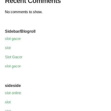
Recent Comments
No comments to show.
Sidebar/Blogroll
slot gacor
slot
Slot Gacor
slot gacor
sideside
slot online
slot