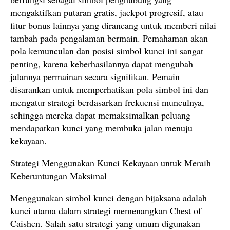
mengaktifkan putaran gratis, jackpot progresif, atau
fitur bonus lainnya yang dirancang untuk memberi nilai
tambah pada pengalaman bermain. Pemahaman akan
pola kemunculan dan posisi simbol kunci ini sangat
penting, karena keberhasilannya dapat mengubah
jalannya permainan secara signifikan. Pemain
disarankan untuk memperhatikan pola simbol ini dan
mengatur strategi berdasarkan frekuensi munculnya,
sehingga mereka dapat memaksimalkan peluang
mendapatkan kunci yang membuka jalan menuju
kekayaan.
Strategi Menggunakan Kunci Kekayaan untuk Meraih
Keberuntungan Maksimal
Menggunakan simbol kunci dengan bijaksana adalah
kunci utama dalam strategi memenangkan Chest of
Caishen. Salah satu strategi yang umum digunakan