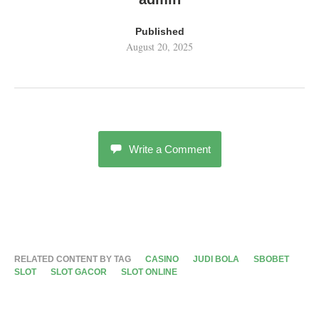
Published
August 20, 2025
Write a Comment
RELATED CONTENT BY TAG
CASINO
JUDI BOLA
SBOBET
SLOT
SLOT GACOR
SLOT ONLINE