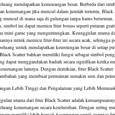
luang mendapatkan kemenangan besar. Berbeda dari simb
n kemenangan jika muncul dalam jumlah tertentu, Black S
g muncul di mana saja di gulungan tanpa harus berurutan.
u, simbol ini dapat memicu fitur bonus seperti putaran gra
au mini game yang menguntungkan. Keunggulan utama dari
nnya untuk memicu fitur-fitur ini secara acak, sehingga 
peluang untuk mendapatkan keuntungan besar di setiap puta
 Black Scatter bahkan memiliki fungsi sebagai simbol pen
g dapat menggandakan hadiah secara signifikan ketika m
emenangan lainnya. Dengan demikian, fitur Black Scatte
i tambahan yang membuat permainan semakin seru dan penu
ngan Lebih Tinggi dan Pengalaman yang Lebih Memuas
ggulan utama dari fitur Black Scatter adalah kemampuanny
eluang kemenangan secara keseluruhan. Dengan sering mu
pemain memiliki lebih banyak kesempatan untuk memicu fi