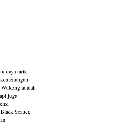
tu daya tarik
g kemenangan
ot Wukong adalah
api juga
ensi
lack Scatter,
dan