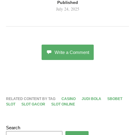
Published
July 24, 2025
Write a Comment
RELATED CONTENT BY TAG
CASINO
JUDI BOLA
SBOBET
SLOT
SLOT GACOR
SLOT ONLINE
Search