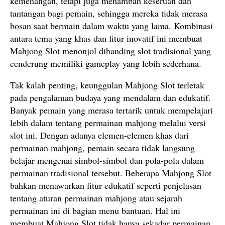
kemenangan, tetapi juga menambah keseruan dan
tantangan bagi pemain, sehingga mereka tidak merasa
bosan saat bermain dalam waktu yang lama. Kombinasi
antara tema yang khas dan fitur inovatif ini membuat
Mahjong Slot menonjol dibanding slot tradisional yang
cenderung memiliki gameplay yang lebih sederhana.
Tak kalah penting, keunggulan Mahjong Slot terletak
pada pengalaman budaya yang mendalam dan edukatif.
Banyak pemain yang merasa tertarik untuk mempelajari
lebih dalam tentang permainan mahjong melalui versi
slot ini. Dengan adanya elemen-elemen khas dari
permainan mahjong, pemain secara tidak langsung
belajar mengenai simbol-simbol dan pola-pola dalam
permainan tradisional tersebut. Beberapa Mahjong Slot
bahkan menawarkan fitur edukatif seperti penjelasan
tentang aturan permainan mahjong atau sejarah
permainan ini di bagian menu bantuan. Hal ini
membuat Mahjong Slot tidak hanya sekadar permainan