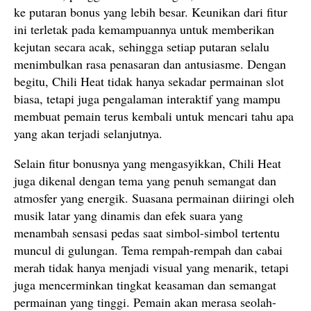
ke putaran bonus yang lebih besar. Keunikan dari fitur
ini terletak pada kemampuannya untuk memberikan
kejutan secara acak, sehingga setiap putaran selalu
menimbulkan rasa penasaran dan antusiasme. Dengan
begitu, Chili Heat tidak hanya sekadar permainan slot
biasa, tetapi juga pengalaman interaktif yang mampu
membuat pemain terus kembali untuk mencari tahu apa
yang akan terjadi selanjutnya.
Selain fitur bonusnya yang mengasyikkan, Chili Heat
juga dikenal dengan tema yang penuh semangat dan
atmosfer yang energik. Suasana permainan diiringi oleh
musik latar yang dinamis dan efek suara yang
menambah sensasi pedas saat simbol-simbol tertentu
muncul di gulungan. Tema rempah-rempah dan cabai
merah tidak hanya menjadi visual yang menarik, tetapi
juga mencerminkan tingkat keasaman dan semangat
permainan yang tinggi. Pemain akan merasa seolah-