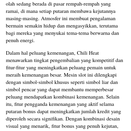
olah sedang berada di pasar rempah-rempah yang
ramai, di mana setiap putaran membawa kejutannya
masing-masing. Atmosfer ini membuat pengalaman
bermain semakin hidup dan mengasyikkan, terutama
bagi mereka yang menyukai tema-tema berwarna dan
penuh energi.
Dalam hal peluang kemenangan, Chili Heat
menawarkan tingkat pengembalian yang kompetitif dan
fitur-fitur yang meningkatkan peluang pemain untuk
meraih kemenangan besar. Mesin slot ini dilengkapi
dengan simbol-simbol khusus seperti simbol liar dan
simbol pencar yang dapat membantu memperbesar
peluang mendapatkan kombinasi kemenangan. Selain
itu, fitur pengganda kemenangan yang aktif selama
putaran bonus dapat meningkatkan jumlah kredit yang
diperoleh secara signifikan. Dengan kombinasi desain
visual yang menarik, fitur bonus yang penuh kejutan,