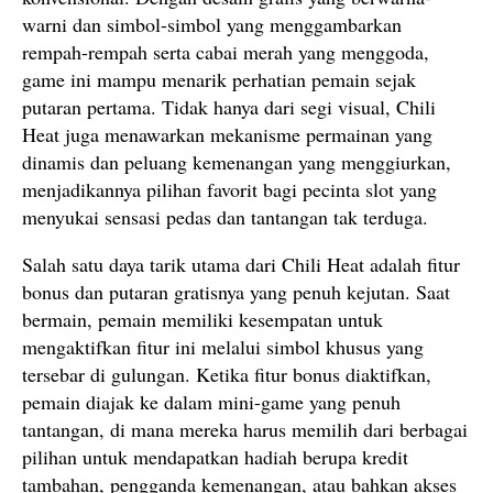
warni dan simbol-simbol yang menggambarkan
rempah-rempah serta cabai merah yang menggoda,
game ini mampu menarik perhatian pemain sejak
putaran pertama. Tidak hanya dari segi visual, Chili
Heat juga menawarkan mekanisme permainan yang
dinamis dan peluang kemenangan yang menggiurkan,
menjadikannya pilihan favorit bagi pecinta slot yang
menyukai sensasi pedas dan tantangan tak terduga.
Salah satu daya tarik utama dari Chili Heat adalah fitur
bonus dan putaran gratisnya yang penuh kejutan. Saat
bermain, pemain memiliki kesempatan untuk
mengaktifkan fitur ini melalui simbol khusus yang
tersebar di gulungan. Ketika fitur bonus diaktifkan,
pemain diajak ke dalam mini-game yang penuh
tantangan, di mana mereka harus memilih dari berbagai
pilihan untuk mendapatkan hadiah berupa kredit
tambahan, pengganda kemenangan, atau bahkan akses