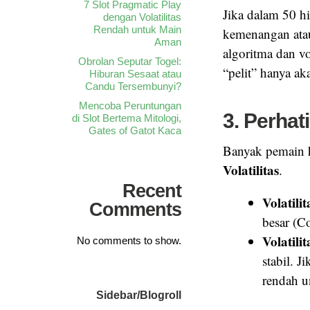
7 Slot Pragmatic Play
Jika dalam 50 h
dengan Volatilitas
Rendah untuk Main
kemenangan atau 
Aman
algoritma dan vo
Obrolan Seputar Togel:
“pelit” hanya a
Hiburan Sesaat atau
Candu Tersembunyi?
Mencoba Peruntungan
3. Perhat
di Slot Bertema Mitologi,
Gates of Gatot Kaca
Banyak pemain h
Volatilitas
.
Recent
Volatili
Comments
besar (C
Volatili
No comments to show.
stabil. J
rendah u
Sidebar/Blogroll