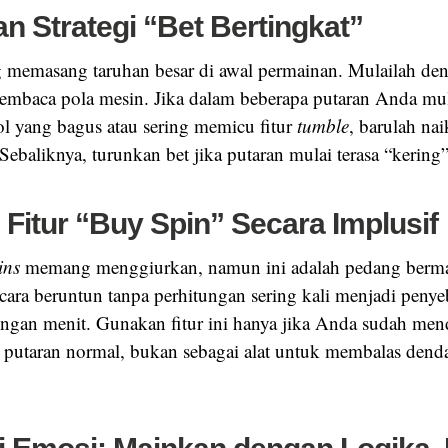
n Strategi “Bet Bertingkat”
 memasang taruhan besar di awal permainan. Mulailah de
membaca pola mesin. Jika dalam beberapa putaran Anda m
l yang bagus atau sering memicu fitur
tumble
, barulah na
 Sebaliknya, turunkan bet jika putaran mulai terasa “kering”
i Fitur “Buy Spin” Secara Implusif
ins
memang menggiurkan, namun ini adalah pedang berma
ecara beruntun tanpa perhitungan sering kali menjadi peny
ungan menit. Gunakan fitur ini hanya jika Anda sudah me
 putaran normal, bukan sebagai alat untuk membalas dend