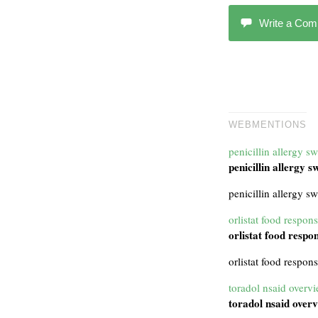
Write a Co
WEBMENTIONS
penicillin allergy sw
penicillin allergy s
penicillin allergy sw
orlistat food respon
orlistat food respo
orlistat food respon
toradol nsaid overv
toradol nsaid over