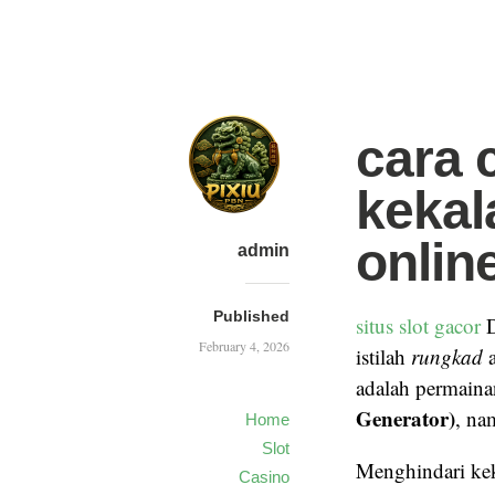
cara 
kekal
onlin
admin
Published
situs slot gacor
D
February 4, 2026
istilah
rungkad
a
adalah permaina
Generator)
, na
Home
Slot
Menghindari kek
Casino