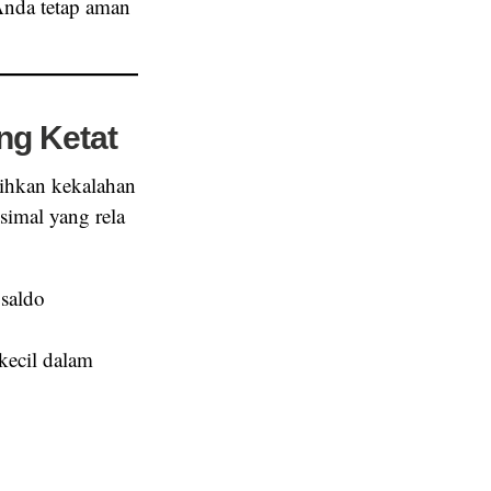
Anda tetap aman
ang Ketat
lihkan kekalahan
simal yang rela
 saldo
kecil dalam