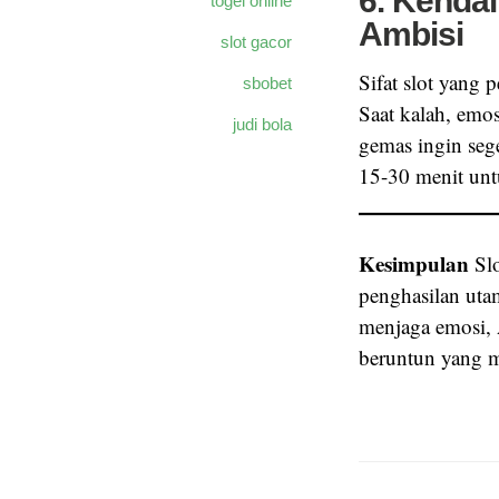
6. Kenda
togel online
Ambisi
slot gacor
Sifat slot yang
sbobet
Saat kalah, emo
judi bola
gemas ingin seg
15-30 menit unt
Kesimpulan
Slo
penghasilan uta
menjaga emosi, 
beruntun yang 