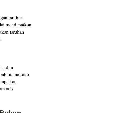
ngan taruhan
ulai mendapatkan
ikkan taruhan
.
ta dua.
ebab utama saldo
ndapatkan
am atas