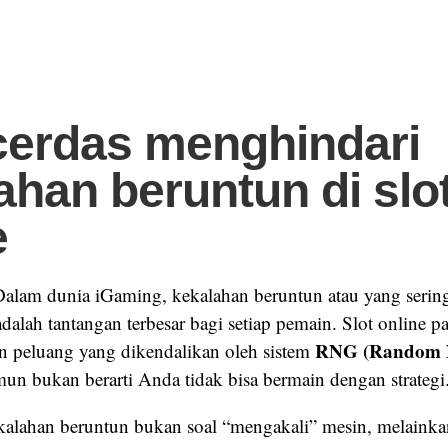
cerdas menghindari
ahan beruntun di slo
e
alam dunia iGaming, kekalahan beruntun atau yang serin
dalah tantangan terbesar bagi setiap pemain. Slot online p
RNG (Random 
n peluang yang dikendalikan oleh sistem
mun bukan berarti Anda tidak bisa bermain dengan strategi
alahan beruntun bukan soal “mengakali” mesin, melainkan 